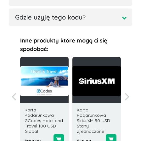
Gdzie użyję tego kodu?
Inne produkty które mogą ci się
spodobać:
Karta
Karta
Karta
owa
Podarunkowa
Podarunkowa
Podar
SD
GCodes Hotel and
SiriusXM 50 USD
Twitch
Travel 100 USD
Stany
$25.00
ne
Global
Zjednoczone