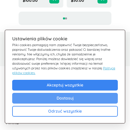
$100.00
$50.00
Ustawienia plików cookie
Potrzebujesz pomocy?
Centrum pomocy
Pliki cookies pomagają nam zapewnić Twoje bezpieczeństwo,
poprawić Twoje doświadczenia oraz pokazać Ci bardziej trafne
Sprawdź nasze FAQ
Jesteśmy tu dla Ciebie
reklamy. Nie włączymy ich, chyba że samodzielnie je
zaakceptujesz. Poniżej możesz dowiedzieć się więcej oraz
dostosować swoje preferencje. Więcej informacji na temat
używanych przez nas plików cookies znajdziesz w naszej
Polityce
plików cookies.
Odkryj Giftsy
Akceptuj wszystkie
Promocje
Cashback
Dostosuj
Blog
Odrzuć wszystkie
Firma