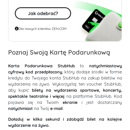
Jak odebrać?
Dla nowych klientów ZEN.COM
Poznaj Swoją Kartę Podarunkową
Karta Podarunkowa StubHub
to
natychmiastowy
cyfrowy kod przedpłacony
, który dodaje środki w formie
kredytu do Twojego konta StubHub na zakup biletów na
wydarzenia na żywo. Wykorzystaj ten voucher StubHub,
aby kupić
bilety na wydarzenia sportowe, koncerty,
spektakle teatralne i więcej
na platformie StubHub. Kod
pojawia się na Twoim
ekranie
i jest dostarczany
natychmiast
na Twój
e-mail
.
Doładuj w kilka sekund i zdobądź bilet na kolejne
wydarzenie na żywo.