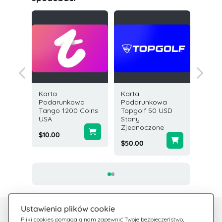
Karta
Karta
Karta
owa
Podarunkowa
Podarunkowa
Podar
 USD
Tango 1200 Coins
Topgolf 50 USD
Tango 
USA
Stany
USA
Zjednoczone
$10.00
$5.00
$50.00
Ustawienia plików cookie
Potrzebujesz pomocy?
Centrum pomocy
Pliki cookies pomagają nam zapewnić Twoje bezpieczeństwo,