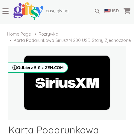
easy giving
USD
Home Page
Rozrywka
Karta Podarunkowa SiriusXM 200 USD Stany Zjednoczone
Odbierz 5 € z ZEN.COM
Karta Podarunkowa