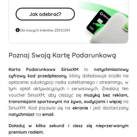
Jak odebrać?
Dla nowych klientów ZEN.COM
Poznaj Swoją Kartę Podarunkową
Karta Podarunkowa SiriusXM
to
natychmiastowy
cyfrowy kod przedpłacony
, który doładowuje środki na
opłacenie subskrypcji radia satelitarnego i streamingu, w
tym opłat aktywacyjnych i serwisowych. Zrealizuj ten
voucher SiriusXM, aby cieszyć się
muzyką bez reklam,
transmisjami sportowymi na żywo, audycjami i więcej
na
SiriusXM. Kod pojawia się na
ekranie
i jest dostarczany
natychmiast
na
email
.
Doładuj w kilka sekund i ciesz się nieprzerwanym
premium radiem.