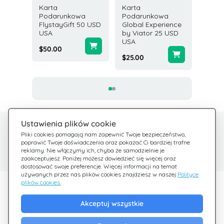
Karta
Karta
Karta D
owa
Podarunkowa
Podarunkowa
USD St
ital
FlystayGift 50 USD
Global Experience
Zjedno
USD
USA
by Viator 25 USD
$25.00
USA
$50.00
$25.00
Ustawienia plików cookie
Potrzebujesz pomocy?
Centrum pomocy
Pliki cookies pomagają nam zapewnić Twoje bezpieczeństwo,
poprawić Twoje doświadczenia oraz pokazać Ci bardziej trafne
Sprawdź nasze FAQ
Jesteśmy tu dla Ciebie
reklamy. Nie włączymy ich, chyba że samodzielnie je
zaakceptujesz. Poniżej możesz dowiedzieć się więcej oraz
dostosować swoje preferencje. Więcej informacji na temat
używanych przez nas plików cookies znajdziesz w naszej
Polityce
plików cookies.
Odkryj Giftsy
Akceptuj wszystkie
Promocje
Cashback