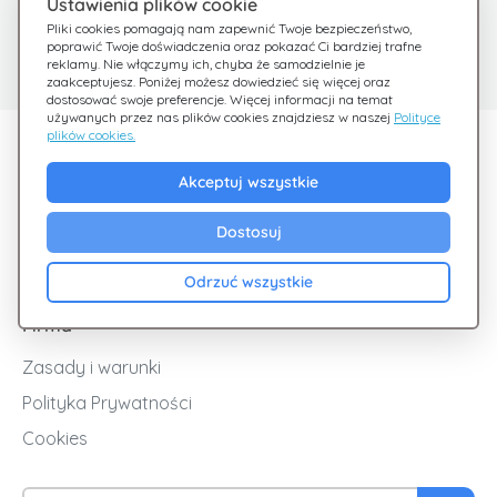
Ustawienia plików cookie
Potrzebujesz pomocy?
Centrum pomocy
Pliki cookies pomagają nam zapewnić Twoje bezpieczeństwo,
poprawić Twoje doświadczenia oraz pokazać Ci bardziej trafne
Sprawdź nasze FAQ
Jesteśmy tu dla Ciebie
reklamy. Nie włączymy ich, chyba że samodzielnie je
zaakceptujesz. Poniżej możesz dowiedzieć się więcej oraz
dostosować swoje preferencje. Więcej informacji na temat
używanych przez nas plików cookies znajdziesz w naszej
Polityce
plików cookies.
Odkryj Giftsy
Akceptuj wszystkie
Promocje
Cashback
Dostosuj
Blog
Odrzuć wszystkie
Firma
Zasady i warunki
Polityka Prywatności
Cookies