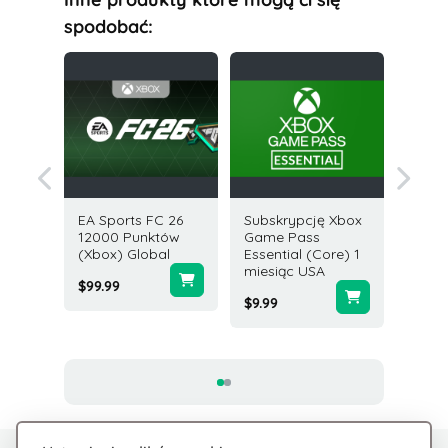
spodobać:
EA Sports FC 26
Subskrypcję Xbox
Karta R
owa
12000 Punktów
Game Pass
35 USD
000
(Xbox) Global
Essential (Core) 1
Xbox)
miesiąc USA
$35.00
$99.99
$9.99