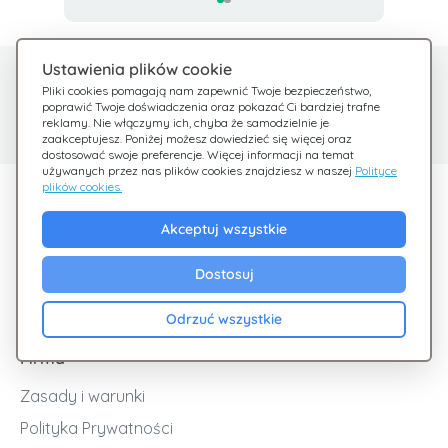
Ustawienia plików cookie
Potrzebujesz pomocy?
Centrum pomocy
Pliki cookies pomagają nam zapewnić Twoje bezpieczeństwo,
poprawić Twoje doświadczenia oraz pokazać Ci bardziej trafne
Sprawdź nasze FAQ
Jesteśmy tu dla Ciebie
reklamy. Nie włączymy ich, chyba że samodzielnie je
zaakceptujesz. Poniżej możesz dowiedzieć się więcej oraz
dostosować swoje preferencje. Więcej informacji na temat
używanych przez nas plików cookies znajdziesz w naszej
Polityce
plików cookies.
Odkryj Giftsy
Akceptuj wszystkie
Promocje
Cashback
Dostosuj
Blog
Odrzuć wszystkie
Firma
Zasady i warunki
Polityka Prywatności