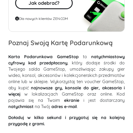
Jak odebrać?
Dla nowych klientów ZEN.COM
Poznaj Swoją Kartę Podarunkową
Karta Podarunkowa GameStop
to
natychmiastowy
cyfrowy kod przedpłacony
, który dodaje środki do
Twojego salda GameStop, umożliwiając zakupy gier
wideo, konsol, akcesoriów i kolekcjonerskich przedmiotów
online lub w sklepie. Wykorzystaj ten voucher GameStop,
aby kupić
najnowsze gry, konsole do gier, akcesoria i
więcej
w lokalizacjach GameStop oraz online. Kod
pojawia się na Twoim
ekranie
i jest dostarczany
natychmiast
na Twój
adres e-mail
.
Doładuj w kilka sekund i przygotuj się na kolejną
przygodę z grami.