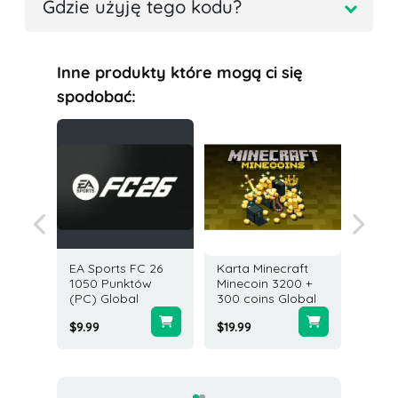
Gdzie użyję tego kodu?
Inne produkty które mogą ci się
spodobać:
EA Sports FC 26
Karta Minecraft
Karta
owa
1050 Punktów
Minecoin 3200 +
Podar
 USD
(PC) Global
300 coins Global
Razer 
Global
$9.99
$19.99
$2.00