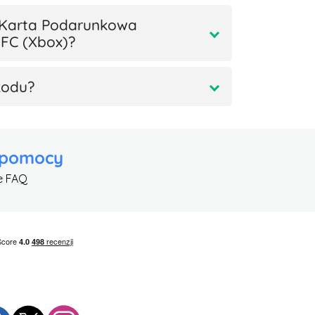
 Karta Podarunkowa
BFC (Xbox)?
kodu?
 pomocy
e FAQ