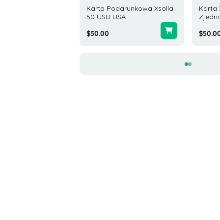
 Xbox 100 USD Stany
Karta Podarunkowa Xsolla
Karta
noczone
50 USD USA
Zjedn
.00
$50.00
$50.0