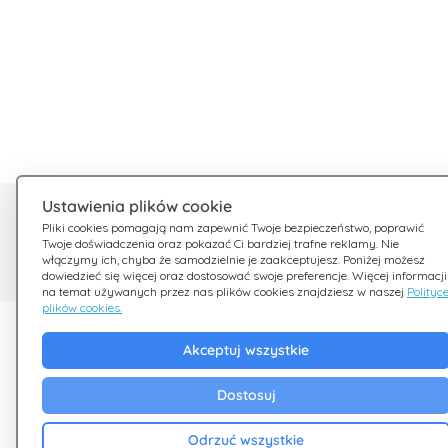
Ustawienia plików cookie
Potrzebujesz pomocy?
Pliki cookies pomagają nam zapewnić Twoje bezpieczeństwo, poprawić
Twoje doświadczenia oraz pokazać Ci bardziej trafne reklamy. Nie
Jesteśmy tu dla Ciebie
włączymy ich, chyba że samodzielnie je zaakceptujesz. Poniżej możesz
dowiedzieć się więcej oraz dostosować swoje preferencje. Więcej informacji
na temat używanych przez nas plików cookies znajdziesz w naszej
Polityc
plików cookies.
Odkryj Giftsy
Firma
Akceptuj wszystkie
Promocje
Zasady i warunki
Dostosuj
Cashback
Polityka Prywatnoś
Blog
Cookies
Odrzuć wszystkie