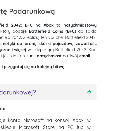
rtę Podarunkową
field 2042: BFC na Xbox
to
natychmiastowy
 który dodaje
Battlefield Coins (BFC)
do salda
ield 2042. Zrealizuj ten voucher Battlefield 2042:
smetyki do broni, skórki pojazdów, zawartość
czne i więcej
w sklepie gry Battlefield 2042. Kod
i jest dostarczany
natychmiast
na Twój
email
.
i przygotuj się na kolejną bitwę.
odarunkowej?
box
oje konto Microsoft na konsoli Xbox, w
 sklepie Microsoft Store na PC lub w