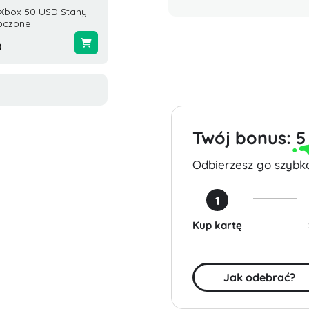
 Xbox 50 USD Stany
Karta Xbox 25 USD Stany
Karta 
oczone
Zjednoczone
Zjedno
0
$25.00
$100.0
Twój bonus:
5
Odbierzesz go szybko
1
Kup kartę
Jak odebrać?