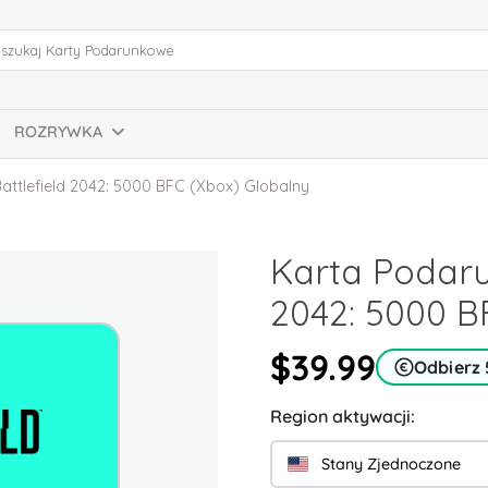
ROZRYWKA
ttlefield 2042: 5000 BFC (Xbox) Globalny
Karta Podaru
2042: 5000 B
$39.99
Odbierz 
Region aktywacji:
Stany Zjednoczone