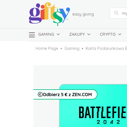
easy giving
GAMING
ZAKUPY
CRYPTO
Home Page
Gaming
Karta Podarunkowa Ba
Odbierz 5 € z ZEN.COM