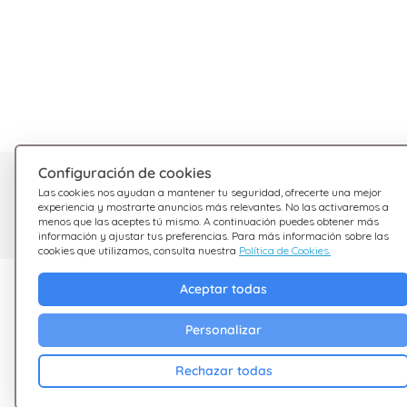
Configuración de cookies
¿Tienes dudas?
Las cookies nos ayudan a mantener tu seguridad, ofrecerte una mejor
experiencia y mostrarte anuncios más relevantes. No las activaremos a
Estamos aquí para ayudarte
menos que las aceptes tú mismo. A continuación puedes obtener más
información y ajustar tus preferencias. Para más información sobre las
cookies que utilizamos, consulta nuestra
Política de Cookies.
Descubre Giftsy
Empresa
Aceptar todas
Ofertas
Terminos &
Personalizar
Condiciones
Cashback
Rechazar todas
Política de Privacid
Blog
Cookies