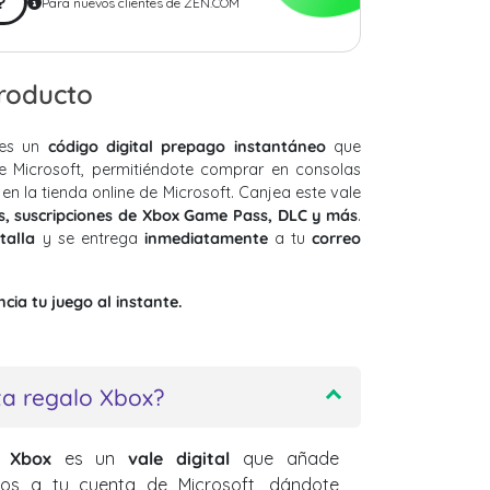
?
Para nuevos clientes de ZEN.COM
producto
es un
código digital prepago instantáneo
que
 Microsoft, permitiéndote comprar en consolas
en la tienda online de Microsoft. Canjea este vale
s, suscripciones de Xbox Game Pass, DLC y más
.
talla
y se entrega
inmediatamente
a tu
correo
ia tu juego al instante.
ta regalo Xbox?
e Xbox
es un
vale digital
que añade
dos a tu cuenta de Microsoft, dándote