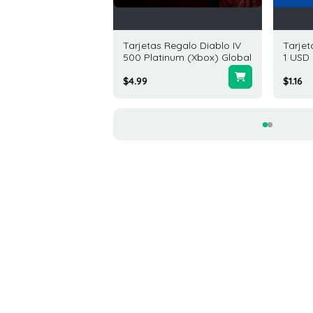
eta Regalo GameStop
Tarjetas Regalo Diablo IV
Tarjet
D Estados Unidos
500 Platinum (Xbox) Global
1 USD
0
$4.99
$1.16