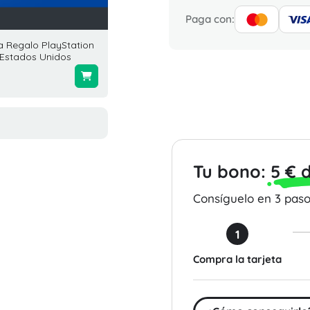
Paga con:
a Regalo PlayStation
Call of Duty: Warzone 500
Tarjet
 Estados Unidos
Points (Xbox) Global
10 USD
$4.99
$10.00
Tu bono:
5 € 
Consíguelo en 3 pasos
1
Compra la tarjeta