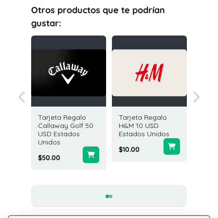
Otros productos que te podrían
gustar:
egalo
Tarjeta Regalo
Tarjeta Regalo
Tarjeta
5 USD
Callaway Golf 50
H&M 10 USD
Sports
idos
USD Estados
Estados Unidos
Wareho
Unidos
USD Es
$10.00
Unidos
$50.00
$25.00