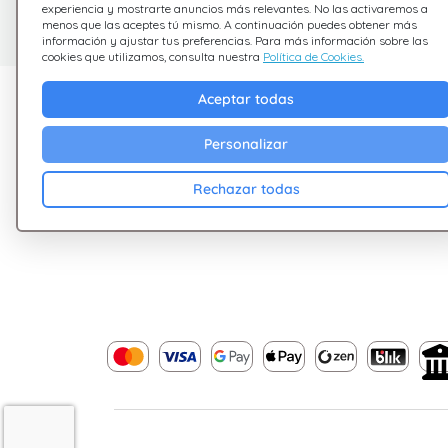
experiencia y mostrarte anuncios más relevantes. No las activaremos a
Estamos aquí para ayudarte
menos que las aceptes tú mismo. A continuación puedes obtener más
información y ajustar tus preferencias. Para más información sobre las
cookies que utilizamos, consulta nuestra
Política de Cookies.
Descubre Giftsy
Empresa
Aceptar todas
Ofertas
Terminos &
Personalizar
Condiciones
Cashback
Rechazar todas
Política de Privacid
Blog
Cookies