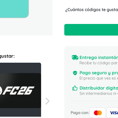
¿Cuántos códigos te gusta
gustar:
Entrega instantán
Recibe tu código para
Pago seguro y pr
El precio que ves es
Distribuidor digita
Sin intermediarios 
Paga con: