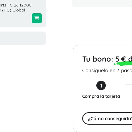
rts FC 26 12000
PUBG New State 9300 NC +
Tarjet
 (PC) Global
bonus 930 NC Global
50 USD
$29.99
$50.00
Tu bono:
5 € 
Consíguelo en 3 pasos
1
Compra la tarjeta
¿Cómo conseguirlo