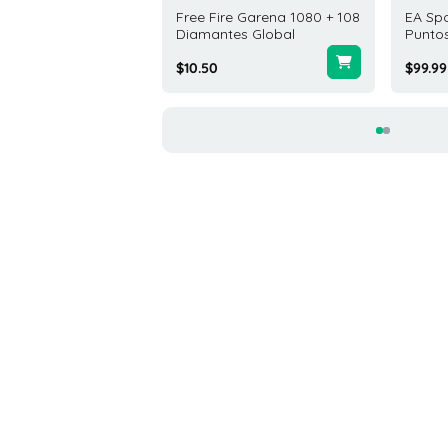
ta Regalo Razer Gold
Free Fire Garena 1080 + 108
EA Spo
D Global
Diamantes Global
Puntos
00
$10.50
$99.99