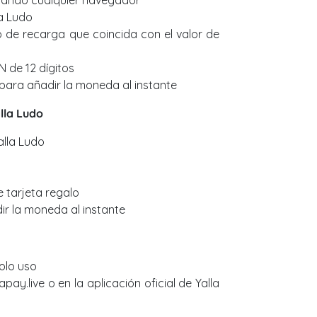
usando cualquier navegador
la Ludo
 de recarga que coincida con el valor de
N de 12 dígitos
 para añadir la moneda al instante
lla Ludo
alla Ludo
e tarjeta regalo
r la moneda al instante
solo uso
pay.live o en la aplicación oficial de Yalla