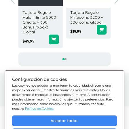
galo
Tarjeta Regalo
Tarjeta Regalo
Tarjeta
200
Halo Infinite 5000
Minecoins 3200 +
PlaySta
100
Credits + 600
300 coins Global
USD Es
Bonus (Xbox)
Unidos
$19.99
Global
$25.00
$49.99
Configuración de cookies
¿Tienes dudas?
Centro de Ayuda
Las cookies nos ayudan a mantener tu seguridad, ofrecerte una
Estamos aquí para
Consulta nuestras
mejor experiencia y mostrarte anuncios más relevantes. No las
activaremos a menos que las aceptes tú mismo. A continuación
preguntas frecuentes
ayudarte
puedes obtener más información y ajustar tus preferencias. Para
más información sobre las cookies que utilizamos, consulta
nuestra
Política de Cookies.
Descubre Giftsy
Aceptar todas
Ofertas