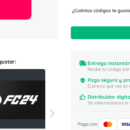
¿Cuántos códigos te gusta
gustar:
Entrega instantán
Recibe tu código para
Pago seguro y pr
El precio que ves es
Distribuidor digita
Sin intermediarios 
Paga con: