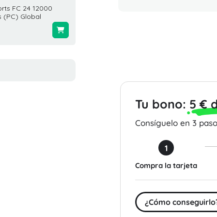
orts FC 24 12000
Free Fire Garena 2200 +
Tarjeta
 (PC) Global
220 Diamantes Global
Gold 5
$20.50
$50.00
Tu bono:
5 € 
Consíguelo en 3 pasos
1
Compra la tarjeta
¿Cómo conseguirlo