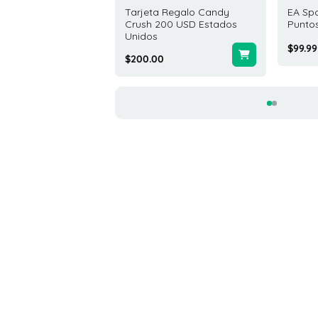
ta Regalo Yalla Ludo
Tarjeta Regalo Candy
EA Sp
50 USD Global
Crush 200 USD Estados
Puntos
Unidos
00
$99.99
$200.00