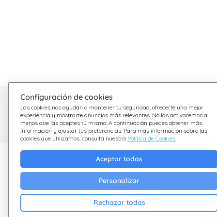
Configuración de cookies
¿Tienes dudas?
Las cookies nos ayudan a mantener tu seguridad, ofrecerte una mejor
experiencia y mostrarte anuncios más relevantes. No las activaremos a
Estamos aquí para ayudarte
menos que las aceptes tú mismo. A continuación puedes obtener más
información y ajustar tus preferencias. Para más información sobre las
cookies que utilizamos, consulta nuestra
Política de Cookies.
Descubre Giftsy
Empresa
Aceptar todas
Ofertas
Terminos &
Personalizar
Condiciones
Cashback
Rechazar todas
Política de Privacid
Blog