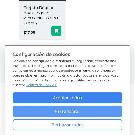
Tarjeta Regalo
Apex Legends
2150 coins Global
(Xbox)
$17.99
Configuración de cookies
¿Tienes dudas?
Centro de Ayuda
Las cookies nos ayudan a mantener tu seguridad, ofrecerte una
Estamos aquí para
Consulta nuestras
mejor experiencia y mostrarte anuncios más relevantes. No las
activaremos a menos que las aceptes tú mismo. A continuación
preguntas frecuentes
ayudarte
puedes obtener más información y ajustar tus preferencias. Para
más información sobre las cookies que utilizamos, consulta
nuestra
Política de Cookies.
Descubre Giftsy
Aceptar todas
Ofertas
Personalizar
Cashback
Blog
Rechazar todas