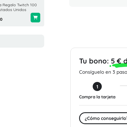
a Regalo Twitch 100
Tarjetas Regalo Netflix 20
Tarjeta
stados Unidos
USD Estados Unidos
100 US
00
$20.00
$100.0
Tu bono:
5 € 
Consíguelo en 3 pasos
1
Compra la tarjeta
¿Cómo conseguirlo