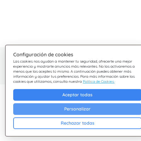
Configuración de cookies
¿Tienes dudas?
Las cookies nos ayudan a mantener tu seguridad, ofrecerte una mejor
experiencia y mostrarte anuncios más relevantes. No las activaremos a
Estamos aquí para ayudarte
menos que las aceptes tú mismo. A continuación puedes obtener más
información y ajustar tus preferencias. Para más información sobre las
cookies que utilizamos, consulta nuestra
Política de Cookies.
Descubre Giftsy
Empresa
Aceptar todas
Ofertas
Terminos &
Personalizar
Condiciones
Cashback
Rechazar todas
Política de Privacid
Blog
Cookies