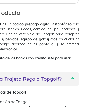
producto
f
es un
código prepago digital instantáneo
que
ara usar en juegos, comida, equipo, lecciones y
olf. Canjea este vale de Topgolf para comprar
s y bebidas, equipo de golf y más
en cualquier
l código aparece en tu
pantalla
y se entrega
electrónico
.
a de las bahías con crédito listo para usar.
a Trajeta Regalo Topgolf?
ocal de Topgolf
cación de Topgolf