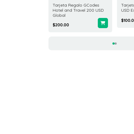
ta Regalo FlystayGift
Tarjeta Regalo GCodes
Tarjet
USD Estados Unidos
Hotel and Travel 200 USD
USD E
Global
.00
$100.
$200.00