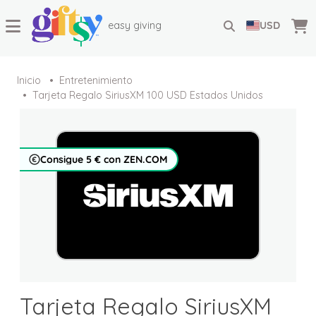
easy giving
USD
Inicio
Entretenimiento
Tarjeta Regalo SiriusXM 100 USD Estados Unidos
Consigue 5 € con ZEN.COM
Tarjeta Regalo SiriusXM