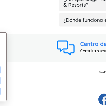
& Resorts?
¿Dónde funciona 
Centro d
Consulta nues
ad