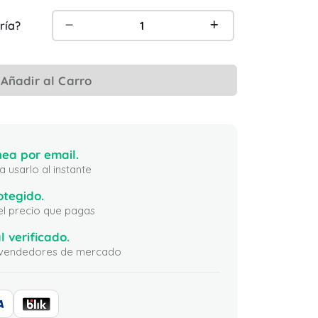
ría?
Añadir al Carro
ea por email.
 usarlo al instante
otegido.
 el precio que pagas
l verificado.
ni vendedores de mercado