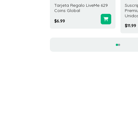
ta Regalo SiriusXM
Tarjeta Regalo LiveMe 629
Suscri
USD Estados Unidos
Coins Global
Premi
Unido
.00
$6.99
$11.99