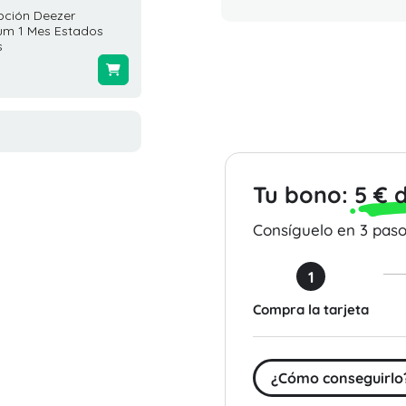
pción Deezer
Tarjeta Regalo Hotels.com
Tarjeta
um 1 Mes Estados
200 USD Estados Unidos
200 US
s
$200.00
$200.0
Tu bono:
5 € 
Consíguelo en 3 pasos
1
Compra la tarjeta
¿Cómo conseguirlo