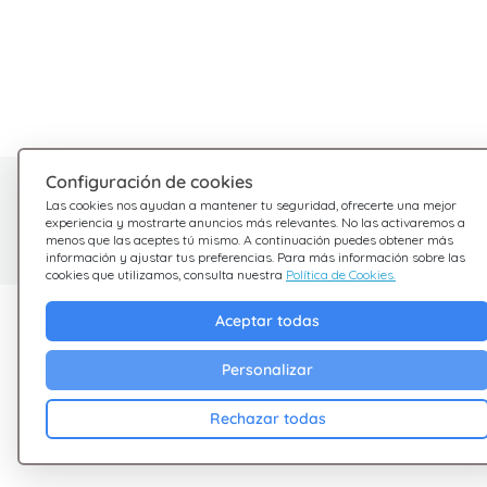
Configuración de cookies
¿Tienes dudas?
Las cookies nos ayudan a mantener tu seguridad, ofrecerte una mejor
experiencia y mostrarte anuncios más relevantes. No las activaremos a
Estamos aquí para ayudarte
menos que las aceptes tú mismo. A continuación puedes obtener más
información y ajustar tus preferencias. Para más información sobre las
cookies que utilizamos, consulta nuestra
Política de Cookies.
Descubre Giftsy
Empresa
Aceptar todas
Ofertas
Terminos &
Personalizar
Condiciones
Cashback
Rechazar todas
Política de Privacid
Blog
Cookies