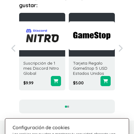
gustar:
galo
Suscripción de 1
Tarjeta Regalo
Tarjeta
Shop 10
mes Discord Nitro
GameStop 5 USD
Minecra
os
Global
Estados Unidos
Mineco
800 coi
$9.99
$5.00
$49.99
Configuración de cookies
¿Tienes dudas?
Centro de Ayuda
Las cookies nos ayudan a mantener tu seguridad, ofrecerte una