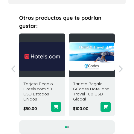
Otros productos que te podrían
gustar:
galo
Tarjeta Regalo
Tarjeta Regalo
Tarjeta
get 25
Hotels.com 50
GCodes Hotel and
Golden
os
USD Estados
Travel 100 USD
USD Es
Unidos
Global
Unidos
$50.00
$100.00
$10.00