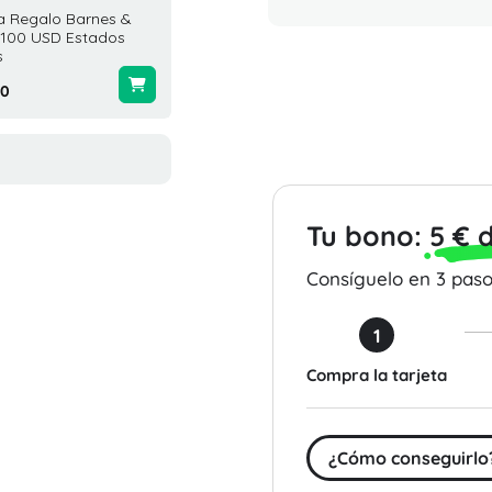
a Regalo Barnes &
Tarjeta Regalo Delta Air
Tarjeta
 100 USD Estados
Lines 200 USD Estados
200 US
s
Unidos
$200.0
00
$200.00
Tu bono:
5 € 
Consíguelo en 3 pasos
1
Compra la tarjeta
¿Cómo conseguirlo