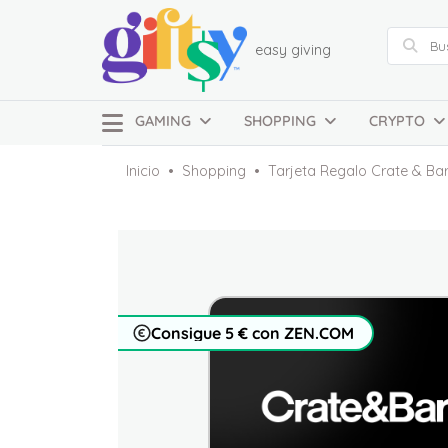
easy giving
GAMING
SHOPPING
CRYPTO
Inicio
Shopping
Tarjeta Regalo Crate & Ba
Consigue 5 € con ZEN.COM