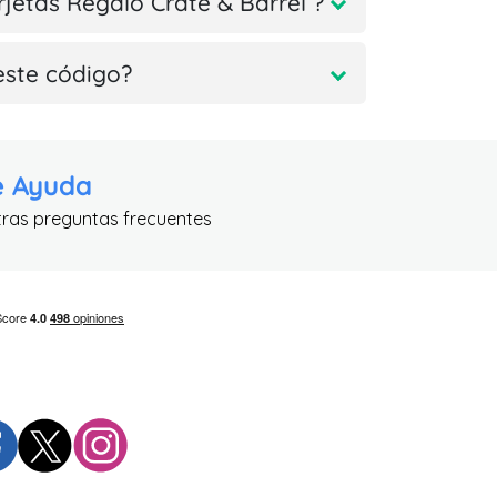
rjetas Regalo Crate & Barrel ?
este código?
e Ayuda
tras preguntas frecuentes