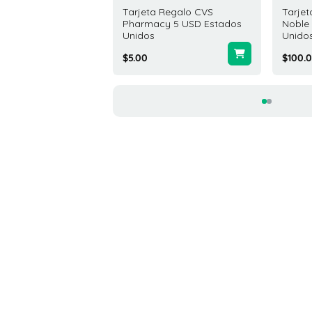
ta Regalo Cabela's
Tarjeta Regalo CVS
Tarjet
USD Estados Unidos
Pharmacy 5 USD Estados
Noble
Unidos
Unido
.00
$5.00
$100.