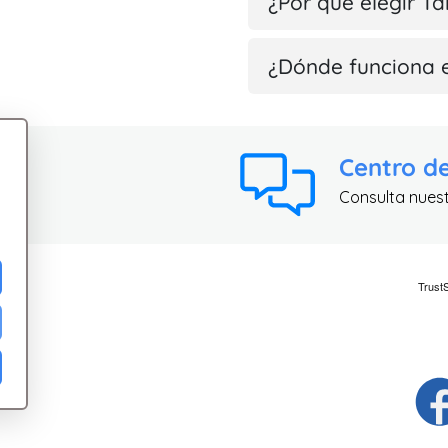
¿Por qué elegir Ta
¿Dónde funciona 
Centro d
Consulta nues
ad