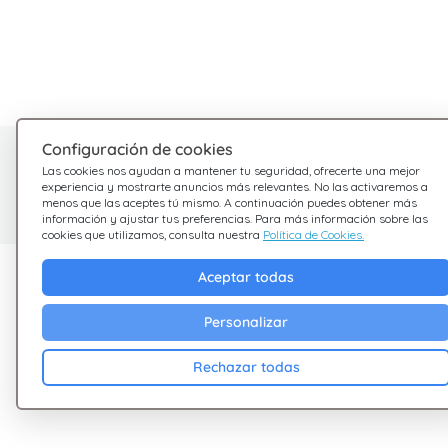
Configuración de cookies
¿Tienes dudas?
Las cookies nos ayudan a mantener tu seguridad, ofrecerte una mejor
experiencia y mostrarte anuncios más relevantes. No las activaremos a
Estamos aquí para ayudarte
menos que las aceptes tú mismo. A continuación puedes obtener más
información y ajustar tus preferencias. Para más información sobre las
cookies que utilizamos, consulta nuestra
Política de Cookies.
Descubre Giftsy
Empresa
Aceptar todas
Ofertas
Terminos &
Personalizar
Condiciones
Cashback
Rechazar todas
Política de Privacid
Blog
Cookies