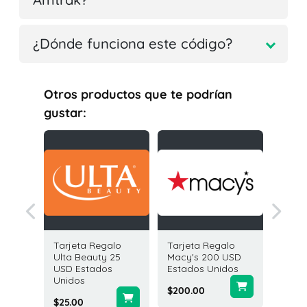
¿Dónde funciona este código?
Otros productos que te podrían
gustar:
galo
Tarjeta Regalo
Tarjeta Regalo
Tarjeta
e 25
Ulta Beauty 25
Macy's 200 USD
Chewy 
os
USD Estados
Estados Unidos
Estado
Unidos
$200.00
$50.00
$25.00