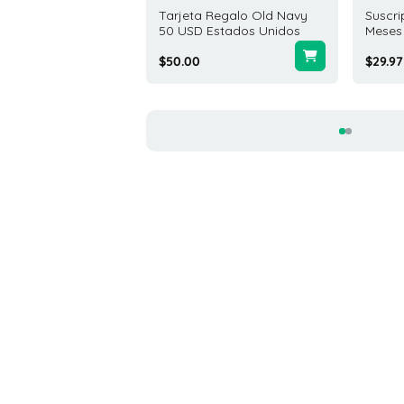
ta Regalo Columbia
Tarjeta Regalo Old Navy
Suscr
tswear 25 USD
50 USD Estados Unidos
Meses
dos Unidos
$50.00
$29.97
0