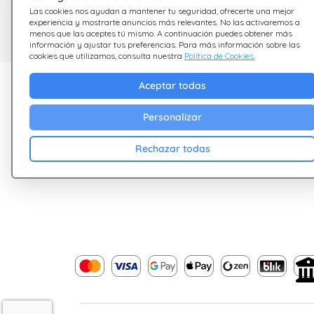
¿Tienes dudas?
Las cookies nos ayudan a mantener tu seguridad, ofrecerte una mejor
experiencia y mostrarte anuncios más relevantes. No las activaremos a
Estamos aquí para ayudarte
menos que las aceptes tú mismo. A continuación puedes obtener más
información y ajustar tus preferencias. Para más información sobre las
cookies que utilizamos, consulta nuestra
Política de Cookies.
Descubre Giftsy
Empresa
Aceptar todas
Ofertas
Terminos &
Personalizar
Condiciones
Cashback
Rechazar todas
Política de Privacid
Blog
Cookies