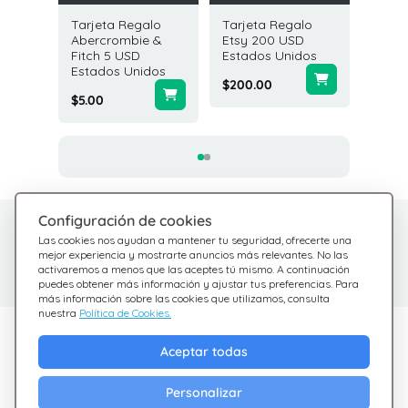
galo
Tarjeta Regalo
Tarjeta Regalo
Tarjeta
D
Abercrombie &
Etsy 200 USD
Cost Pl
idos
Fitch 5 USD
Estados Unidos
Market
Estados Unidos
Estado
$200.00
$5.00
$25.00
Configuración de cookies
¿Tienes dudas?
Centro de Ayuda
Las cookies nos ayudan a mantener tu seguridad, ofrecerte una
Estamos aquí para
Consulta nuestras
mejor experiencia y mostrarte anuncios más relevantes. No las
activaremos a menos que las aceptes tú mismo. A continuación
preguntas frecuentes
ayudarte
puedes obtener más información y ajustar tus preferencias. Para
más información sobre las cookies que utilizamos, consulta
nuestra
Política de Cookies.
Descubre Giftsy
Aceptar todas
Ofertas
Personalizar
Cashback