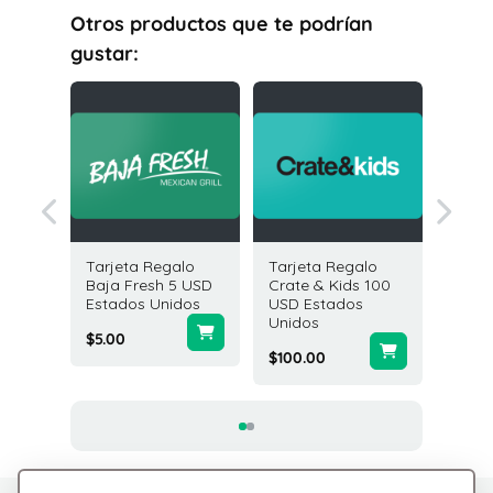
Otros productos que te podrían
gustar:
galo
Tarjeta Regalo
Tarjeta Regalo
Tarjeta
s 25 USD
Baja Fresh 5 USD
Crate & Kids 100
Marshal
idos
Estados Unidos
USD Estados
Estado
Unidos
$5.00
$25.00
$100.00