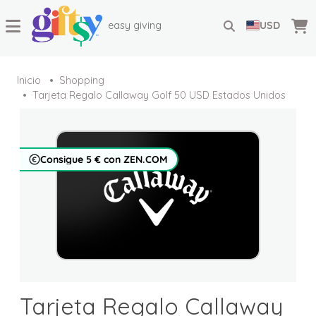
easy giving
USD
Inicio
Shopping
Tarjeta Regalo Callaway Golf 50 USD Estados Unidos
Consigue 5 € con ZEN.COM
Tarjeta Regalo Callaway