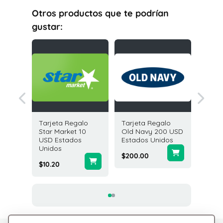
Otros productos que te podrían
gustar:
galo
Tarjeta Regalo
Tarjeta Regalo
Tarjeta
50 USD
Star Market 10
Old Navy 200 USD
Global 
idos
USD Estados
Estados Unidos
USD Es
Unidos
Unidos
$200.00
$10.20
$250.0