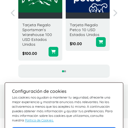
galo
Tarjeta Regalo
Tarjeta Regalo
Tarjeta
acy
Sportsman’s
Petco 10 USD
Bloomi
tados
Warehouse 100
Estados Unidos
USD Es
USD Estados
Unidos
$10.00
Unidos
$50.00
$100.00
Configuración de cookies
¿Tienes dudas?
Centro de Ayuda
Las cookies nos ayudan a mantener tu seguridad, ofrecerte una
Estamos aquí para
Consulta nuestras
mejor experiencia y mostrarte anuncios más relevantes. No las
activaremos a menos que las aceptes tú mismo. A continuación
preguntas frecuentes
ayudarte
puedes obtener más información y ajustar tus preferencias. Para
más información sobre las cookies que utilizamos, consulta
nuestra
Política de Cookies.
Descubre Giftsy