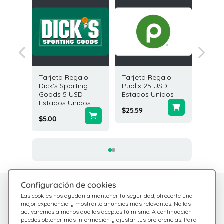
galo
Tarjeta Regalo
Tarjeta Regalo
Tarjeta
SD
Dick's Sporting
Publix 25 USD
Cabela
idos
Goods 5 USD
Estados Unidos
Estado
Estados Unidos
$25.59
$10.00
$5.00
Configuración de cookies
¿Tienes dudas?
Centro de Ayuda
Las cookies nos ayudan a mantener tu seguridad, ofrecerte una
Estamos aquí para
Consulta nuestras
mejor experiencia y mostrarte anuncios más relevantes. No las
activaremos a menos que las aceptes tú mismo. A continuación
preguntas frecuentes
ayudarte
puedes obtener más información y ajustar tus preferencias. Para