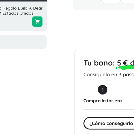
a Regalo Build-A-Bear
Tarjeta Regalo Marshalls 10
Tarjeta
D Estados Unidos
USD Estados Unidos
50 USD
$10.00
$51.51
Tu bono:
5 € 
Consíguelo en 3 pasos
1
Compra la tarjeta
¿Cómo conseguirlo