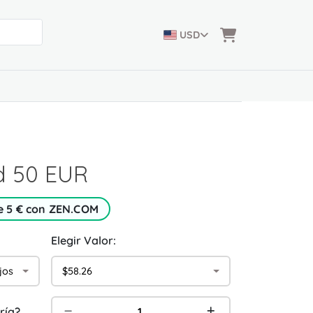
USD
d 50 EUR
e 5 € con ZEN.COM
Elegir Valor:
jos
$58.26
ría?