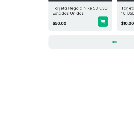
ta Regalo Phillips 66
Tarjeta Regalo Nike 50 USD
Tarjet
SD Estados Unidos
Estados Unidos
10 US
$50.00
$10.00