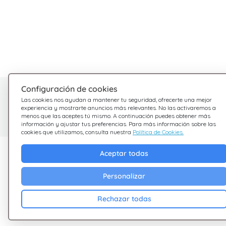
Configuración de cookies
¿Tienes dudas?
Las cookies nos ayudan a mantener tu seguridad, ofrecerte una mejor
experiencia y mostrarte anuncios más relevantes. No las activaremos a
Estamos aquí para ayudarte
menos que las aceptes tú mismo. A continuación puedes obtener más
información y ajustar tus preferencias. Para más información sobre las
cookies que utilizamos, consulta nuestra
Política de Cookies.
Descubre Giftsy
Empresa
Aceptar todas
Ofertas
Terminos &
Personalizar
Condiciones
Cashback
Rechazar todas
Política de Privacid
Blog
Cookies