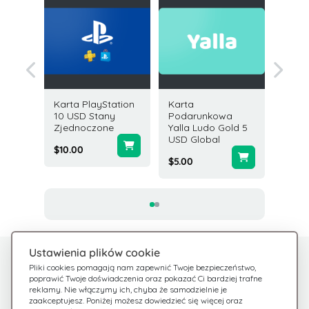
as 25
Karta PlayStation
Karta
Karta
10 USD Stany
Podarunkowa
Podar
ne
Zjednoczone
Yalla Ludo Gold 5
Guild 
USD Global
25 USD
$10.00
$5.00
$25.00
Ustawienia plików cookie
Potrzebujesz pomocy?
Centrum pomocy
Pliki cookies pomagają nam zapewnić Twoje bezpieczeństwo,
poprawić Twoje doświadczenia oraz pokazać Ci bardziej trafne
Sprawdź nasze FAQ
Jesteśmy tu dla Ciebie
reklamy. Nie włączymy ich, chyba że samodzielnie je
zaakceptujesz. Poniżej możesz dowiedzieć się więcej oraz