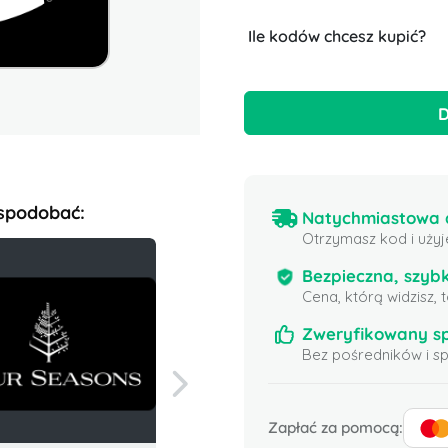
Ile kodów chcesz kupić?
D
 spodobać:
Natychmiastowa d
Otrzymasz kod i użyj
Bezpieczna, szybk
Cena, którą widzisz,
Zweryfikowany s
Bez pośredników i 
Zapłać za pomocą: