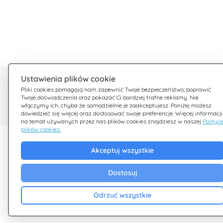
Ustawienia plików cookie
Potrzebujesz pomocy?
Pliki cookies pomagają nam zapewnić Twoje bezpieczeństwo, poprawić
Twoje doświadczenia oraz pokazać Ci bardziej trafne reklamy. Nie
Jesteśmy tu dla Ciebie
włączymy ich, chyba że samodzielnie je zaakceptujesz. Poniżej możesz
dowiedzieć się więcej oraz dostosować swoje preferencje. Więcej informacji
na temat używanych przez nas plików cookies znajdziesz w naszej
Polityc
plików cookies.
Odkryj Giftsy
Firma
Akceptuj wszystkie
Promocje
Zasady i warunki
Dostosuj
Cashback
Polityka Prywatnoś
Blog
Cookies
Odrzuć wszystkie