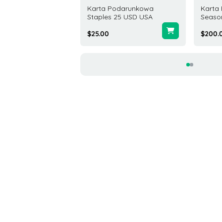
a Podarunkowa
Karta Podarunkowa
Karta
Hub 200 USD USA
Staples 25 USD USA
Seaso
.00
$25.00
$200.