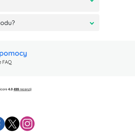
kodu?
 pomocy
e FAQ