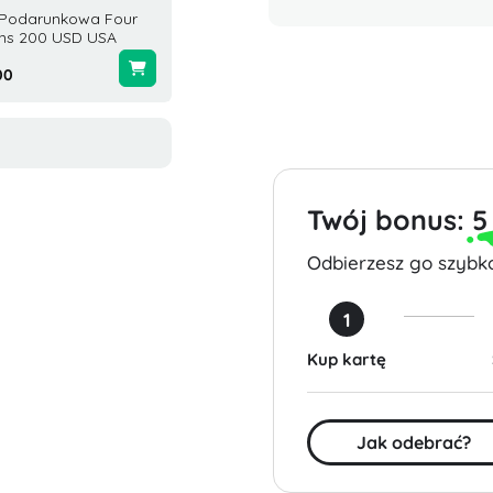
 Podarunkowa Four
Karta H&M 100 USD Stany
Karta 
ns 200 USD USA
Zjednoczone
GrubHu
00
$100.00
$200.0
Twój bonus:
5
Odbierzesz go szybko
1
Kup kartę
Jak odebrać?