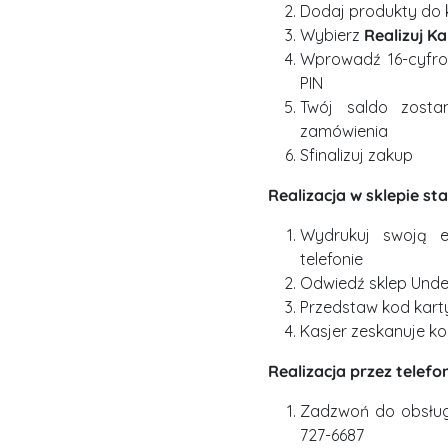
Dodaj produkty do k
Wybierz
Realizuj K
Wprowadź 16-cyfro
PIN
Twój saldo zosta
zamówienia
Sfinalizuj zakup
Realizacja w sklepie s
Wydrukuj swoją 
telefonie
Odwiedź sklep Unde
Przedstaw kod karty
Kasjer zeskanuje ko
Realizacja przez telefo
Zadzwoń do obsługi
727-6687