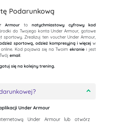
rtę Podarunkową
r Armour
to
natychmiastowy cyfrowy kod
 środki do Twojego konta Under Armour, gotowe
t sportowy. Zrealizuj ten voucher Under Armour,
odzież sportową, odzież kompresyjną i więcej
w
 online. Kod pojawia się na Twoim
ekranie
i jest
Twój
email
.
gotuj się na kolejny trening.
odarunkowej?
 aplikacji Under Armour
nternetową Under Armour lub otwórz