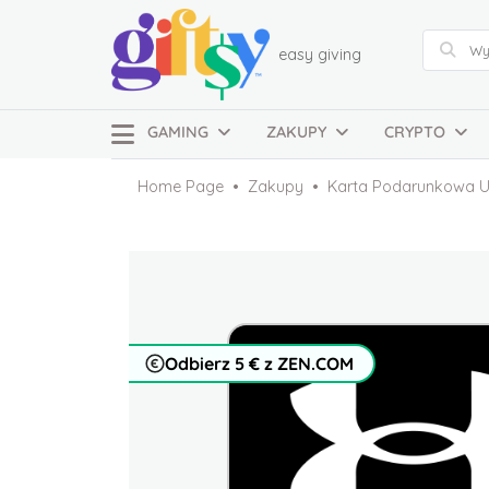
easy giving
GAMING
ZAKUPY
CRYPTO
Home Page
Zakupy
Karta Podarunkowa U
Odbierz 5 € z ZEN.COM