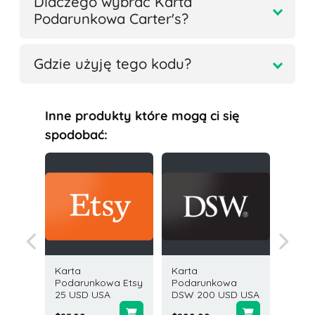
Dlaczego wybrać Karta
Podarunkowa Carter's?
Gdzie użyję tego kodu?
Inne produkty które mogą ci się
spodobać:
Karta
Karta
Karta
owa
Podarunkowa Etsy
Podarunkowa
Podar
ecret
25 USD USA
DSW 200 USD USA
Uber &
D USA
50 USD