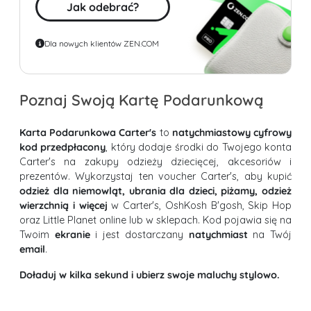
Jak odebrać?
Dla nowych klientów ZEN.COM
Poznaj Swoją Kartę Podarunkową
Karta Podarunkowa Carter's
to
natychmiastowy cyfrowy
kod przedpłacony
, który dodaje środki do Twojego konta
Carter's na zakupy odzieży dziecięcej, akcesoriów i
prezentów. Wykorzystaj ten voucher Carter's, aby kupić
odzież dla niemowląt, ubrania dla dzieci, piżamy, odzież
wierzchnią i więcej
w Carter's, OshKosh B'gosh, Skip Hop
oraz Little Planet online lub w sklepach. Kod pojawia się na
Twoim
ekranie
i jest dostarczany
natychmiast
na Twój
email
.
Doładuj w kilka sekund i ubierz swoje maluchy stylowo.