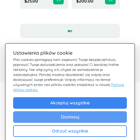
$25.00
$200.00
Zjedno
$50.00
Ustawienia plików cookie
Potrzebujesz pomocy?
Centrum pomocy
Pliki cookies pomagają nam zapewnić Twoje bezpieczeństwo,
poprawić Twoje doświadczenia oraz pokazać Ci bardziej trafne
Sprawdź nasze FAQ
Jesteśmy tu dla Ciebie
reklamy. Nie włączymy ich, chyba że samodzielnie je
zaakceptujesz. Poniżej możesz dowiedzieć się więcej oraz
dostosować swoje preferencje. Więcej informacji na temat
używanych przez nas plików cookies znajdziesz w naszej
Polityce
plików cookies.
Odkryj Giftsy
Akceptuj wszystkie
Promocje
Cashback
Dostosuj
Blog
Odrzuć wszystkie