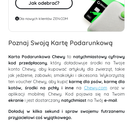
Jak odebrać?
Dla nowych klientów ZEN.COM
Poznaj Swoją Kartę Podarunkową
Karta Podarunkowa Chewy
to
natychmiastowy cyfrowy
kod przedpłacony
, który doładowuje środki na Twoje
konto Chewy, aby kupować artykuły dla zwierząt, takie
jak jedzenie, zabawki, smakołyki i akcesoria. Wykorzystaj
ten voucher Chewy, aby kupić
karmę dla psów, karmę dla
kotów, środki na pchły i inne
na
Chewy.com
oraz w
aplikacji mobilnej Chewy. Kod pojawia się na Twoim
ekranie
i jest dostarczany
natychmiast
na Twój
e-mail
.
Doładuj w kilka sekund i spraw swojemu futrzanemu
przyjacielowi coś wyjątkowego.