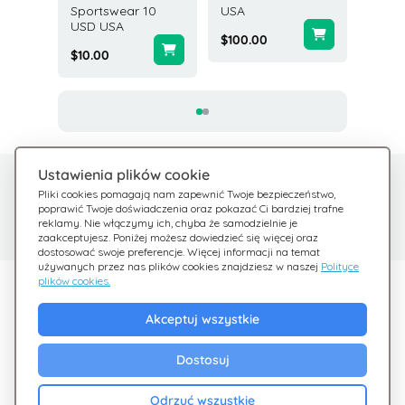
Sportswear 10
USA
$5.00
USD USA
$100.00
$10.00
Ustawienia plików cookie
Potrzebujesz pomocy?
Centrum pomocy
Pliki cookies pomagają nam zapewnić Twoje bezpieczeństwo,
poprawić Twoje doświadczenia oraz pokazać Ci bardziej trafne
Sprawdź nasze FAQ
Jesteśmy tu dla Ciebie
reklamy. Nie włączymy ich, chyba że samodzielnie je
zaakceptujesz. Poniżej możesz dowiedzieć się więcej oraz
dostosować swoje preferencje. Więcej informacji na temat
używanych przez nas plików cookies znajdziesz w naszej
Polityce
plików cookies.
Odkryj Giftsy
Akceptuj wszystkie
Promocje
Cashback
Dostosuj
Blog
Odrzuć wszystkie