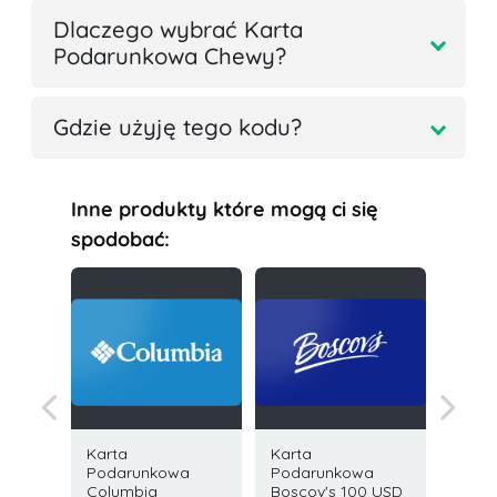
Dlaczego wybrać Karta
Podarunkowa Chewy?
Gdzie użyję tego kodu?
Inne produkty które mogą ci się
spodobać:
Karta
Karta
Karta 
owa
Podarunkowa
Podarunkowa
Stany
 100
Columbia
Boscov's 100 USD
Zjedno