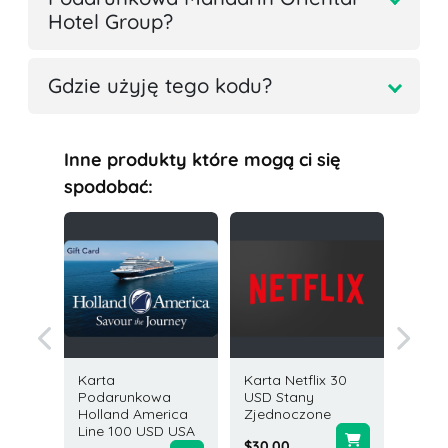
Hotel Group?
Gdzie użyję tego kodu?
Inne produkty które mogą ci się
spodobać:
Karta
Karta Netflix 30
Karta
owa
Podarunkowa
USD Stany
Podaru
tel and
Holland America
Zjednoczone
50 USD
 USD
Line 100 USD USA
$30.00
$50.00