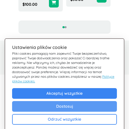
$100.00
Ustawienia plików cookie
Potrzebujesz pomocy?
Centrum pomocy
Pliki cookies pomagają nam zapewnić Twoje bezpieczeństwo,
poprawić Twoje doświadczenia oraz pokazać Ci bardziej trafne
Sprawdź nasze FAQ
Jesteśmy tu dla Ciebie
reklamy. Nie włączymy ich, chyba że samodzielnie je
zaakceptujesz. Poniżej możesz dowiedzieć się więcej oraz
dostosować swoje preferencje. Więcej informacji na temat
używanych przez nas plików cookies znajdziesz w naszej
Polityce
plików cookies.
Odkryj Giftsy
Akceptuj wszystkie
Promocje
Cashback
Dostosuj
Blog
Odrzuć wszystkie