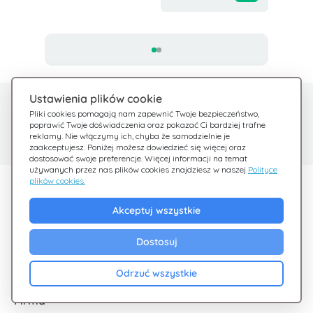
Ustawienia plików cookie
Potrzebujesz pomocy?
Centrum pomocy
Pliki cookies pomagają nam zapewnić Twoje bezpieczeństwo,
poprawić Twoje doświadczenia oraz pokazać Ci bardziej trafne
Sprawdź nasze FAQ
Jesteśmy tu dla Ciebie
reklamy. Nie włączymy ich, chyba że samodzielnie je
zaakceptujesz. Poniżej możesz dowiedzieć się więcej oraz
dostosować swoje preferencje. Więcej informacji na temat
używanych przez nas plików cookies znajdziesz w naszej
Polityce
plików cookies.
Odkryj Giftsy
Akceptuj wszystkie
Promocje
Cashback
Dostosuj
Blog
Odrzuć wszystkie
Firma