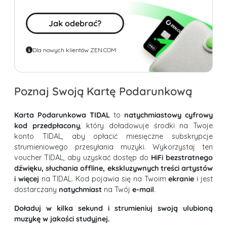
Jak odebrać?
Dla nowych klientów ZEN.COM
Poznaj Swoją Kartę Podarunkową
Karta Podarunkowa TIDAL
to
natychmiastowy cyfrowy
kod przedpłacony
, który doładowuje środki na Twoje
konto TIDAL, aby opłacić miesięczne subskrypcje
strumieniowego przesyłania muzyki. Wykorzystaj ten
voucher TIDAL, aby uzyskać dostęp do
HiFi bezstratnego
dźwięku, słuchania offline, ekskluzywnych treści artystów
i więcej
na TIDAL. Kod pojawia się na Twoim
ekranie
i jest
dostarczany
natychmiast
na Twój
e-mail
.
Doładuj w kilka sekund i strumieniuj swoją ulubioną
muzykę w jakości studyjnej.