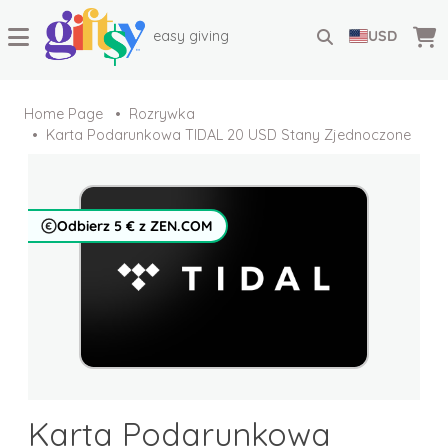
easy giving
USD
Home Page
Rozrywka
Karta Podarunkowa TIDAL 20 USD Stany Zjednoczone
Odbierz 5 € z ZEN.COM
Karta Podarunkowa