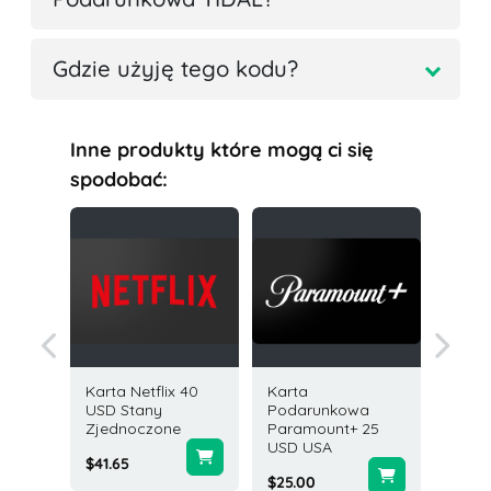
Gdzie użyję tego kodu?
Inne produkty które mogą ci się
spodobać:
Karta Netflix 40
Karta
Karta D
owa
USD Stany
Podarunkowa
USD St
 USD
Zjednoczone
Paramount+ 25
Zjedno
USD USA
$41.65
$25.00
ne
$25.00