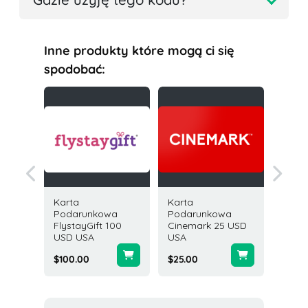
Inne produkty które mogą ci się
spodobać:
Karta
Karta
Karta
owa
Podarunkowa
Podarunkowa
Podar
Coins
FlystayGift 100
Cinemark 25 USD
GCodes
USD USA
USA
Travel 
Global
$100.00
$25.00
$100.0