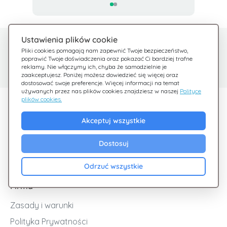
Ustawienia plików cookie
Potrzebujesz pomocy?
Centrum pomocy
Pliki cookies pomagają nam zapewnić Twoje bezpieczeństwo,
poprawić Twoje doświadczenia oraz pokazać Ci bardziej trafne
Sprawdź nasze FAQ
Jesteśmy tu dla Ciebie
reklamy. Nie włączymy ich, chyba że samodzielnie je
zaakceptujesz. Poniżej możesz dowiedzieć się więcej oraz
dostosować swoje preferencje. Więcej informacji na temat
używanych przez nas plików cookies znajdziesz w naszej
Polityce
plików cookies.
Odkryj Giftsy
Akceptuj wszystkie
Promocje
Cashback
Dostosuj
Blog
Odrzuć wszystkie
Firma
Zasady i warunki
Polityka Prywatności