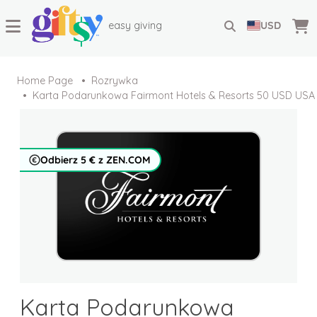
easy giving
USD
Home Page
Rozrywka
Karta Podarunkowa Fairmont Hotels & Resorts 50 USD USA
Odbierz 5 € z ZEN.COM
Karta Podarunkowa