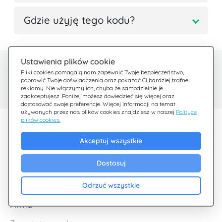
Gdzie użyję tego kodu?
Ustawienia plików cookie
Potrzebujesz pomocy?
Centrum pomocy
Pliki cookies pomagają nam zapewnić Twoje bezpieczeństwo,
poprawić Twoje doświadczenia oraz pokazać Ci bardziej trafne
Sprawdź nasze FAQ
Jesteśmy tu dla Ciebie
reklamy. Nie włączymy ich, chyba że samodzielnie je
zaakceptujesz. Poniżej możesz dowiedzieć się więcej oraz
dostosować swoje preferencje. Więcej informacji na temat
używanych przez nas plików cookies znajdziesz w naszej
Polityce
plików cookies.
Odkryj Giftsy
Akceptuj wszystkie
Promocje
Cashback
Dostosuj
Blog
Odrzuć wszystkie
Firma