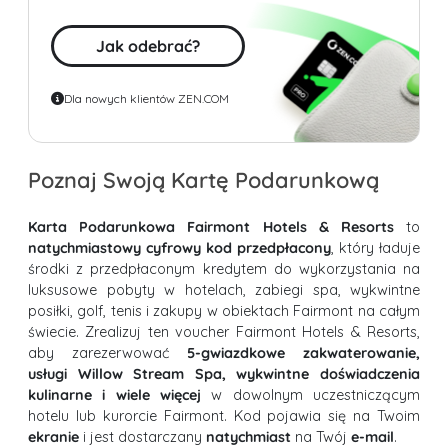
Jak odebrać?
Dla nowych klientów ZEN.COM
Poznaj Swoją Kartę Podarunkową
Karta Podarunkowa Fairmont Hotels & Resorts
to
natychmiastowy cyfrowy kod przedpłacony
, który ładuje
środki z przedpłaconym kredytem do wykorzystania na
luksusowe pobyty w hotelach, zabiegi spa, wykwintne
posiłki, golf, tenis i zakupy w obiektach Fairmont na całym
świecie. Zrealizuj ten voucher Fairmont Hotels & Resorts,
aby zarezerwować
5-gwiazdkowe zakwaterowanie,
usługi Willow Stream Spa, wykwintne doświadczenia
kulinarne i wiele więcej
w dowolnym uczestniczącym
hotelu lub kurorcie Fairmont. Kod pojawia się na Twoim
ekranie
i jest dostarczany
natychmiast
na Twój
e-mail
.