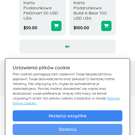
Karta
Karta
Karta
owa
Podarunkowa
Podarunkowa
Podar
d 50 USD
PetSmart 50 USD
Build-A-Bear 100
Saks O
USA
USD USA
USD U
$50.00
$100.00
$100.0
Ustawienia plików cookie
Potrzebujesz pomocy?
Centrum pomocy
Pliki cookies pomagają nam zapewnić Twoje bezpieczeństwo,
poprawić Twoje doświadczenia oraz pokazać Ci bardziej trafne
Sprawdź nasze FAQ
Jesteśmy tu dla Ciebie
reklamy. Nie włączymy ich, chyba że samodzielnie je
zaakceptujesz. Poniżej możesz dowiedzieć się więcej oraz
dostosować swoje preferencje. Więcej informacji na temat
używanych przez nas plików cookies znajdziesz w naszej
Polityce
plików cookies.
Odkryj Giftsy
Akceptuj wszystkie
Promocje
Cashback
Dostosuj