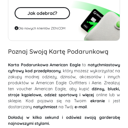
Jak odebrać?
Dla nowych klientów ZEN.COM
Poznaj Swoją Kartę Podarunkową
Karta Podarunkowa American Eagle
to
natychmiastowy
cyfrowy kod przedpłacony
, który możesz wykorzystać na
zakupy modnej odzieży, dżinsów, akcesoriów i innych
produktów w American Eagle Outfitters i Aerie. Zrealizuj
ten voucher American Eagle, aby kupić
dżinsy, bluzki,
stroje kąpielowe, odzież sportową i więcej
online lub w
sklepie. Kod pojawia się na Twoim
ekranie
i jest
dostarczany
natychmiast
na Twój
e-mail
.
Doładuj w kilka sekund i odśwież swoją garderobę
najnowszymi stylami.