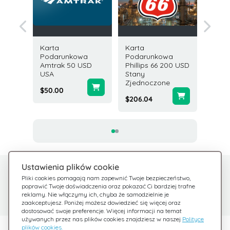
Karta
Karta
Karta
owa
Podarunkowa
Podarunkowa
Podar
 USD
Amtrak 50 USD
Phillips 66 200 USD
Bath &
USA
Stany
Works 
Zjednoczone
$50.00
$5.00
$206.04
Ustawienia plików cookie
Potrzebujesz pomocy?
Centrum pomocy
Pliki cookies pomagają nam zapewnić Twoje bezpieczeństwo,
poprawić Twoje doświadczenia oraz pokazać Ci bardziej trafne
Sprawdź nasze FAQ
Jesteśmy tu dla Ciebie
reklamy. Nie włączymy ich, chyba że samodzielnie je
zaakceptujesz. Poniżej możesz dowiedzieć się więcej oraz
dostosować swoje preferencje. Więcej informacji na temat
używanych przez nas plików cookies znajdziesz w naszej
Polityce
plików cookies.