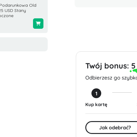
 Podarunkowa Old
Karta Podarunkowa
Karta 
25 USD Stany
GCodes Retail 50 USD
GrubHu
oczone
Global
$10.00
0
$50.00
Twój bonus:
5
Odbierzesz go szybko
1
Kup kartę
Jak odebrać?