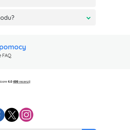
kodu?
 pomocy
e FAQ