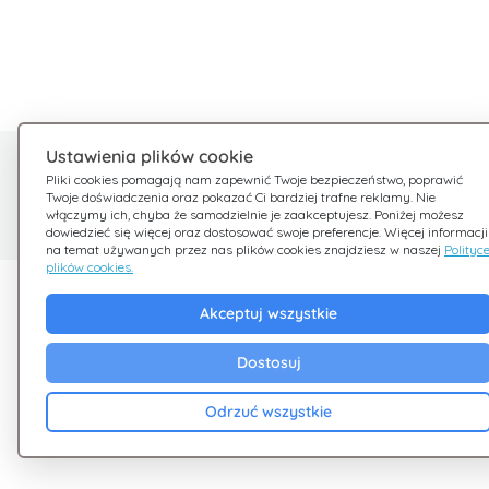
Ustawienia plików cookie
Potrzebujesz pomocy?
Pliki cookies pomagają nam zapewnić Twoje bezpieczeństwo, poprawić
Twoje doświadczenia oraz pokazać Ci bardziej trafne reklamy. Nie
Jesteśmy tu dla Ciebie
włączymy ich, chyba że samodzielnie je zaakceptujesz. Poniżej możesz
dowiedzieć się więcej oraz dostosować swoje preferencje. Więcej informacji
na temat używanych przez nas plików cookies znajdziesz w naszej
Polityc
plików cookies.
Odkryj Giftsy
Firma
Akceptuj wszystkie
Promocje
Zasady i warunki
Dostosuj
Cashback
Polityka Prywatnoś
Blog
Cookies
Odrzuć wszystkie