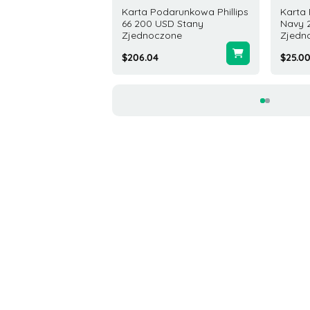
a Podarunkowa
Karta Podarunkowa Phillips
Karta
Hub 10 USD USA
66 200 USD Stany
Navy 
Zjednoczone
Zjedn
0
$206.04
$25.0