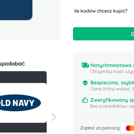
Ile kodów chcesz kupić?
D
 spodobać:
Natychmiastowa d
Otrzymasz kod i użyj
Bezpieczna, szybk
Cena, którą widzisz,
Zweryfikowany s
Bez pośredników i 
Zapłać za pomocą: