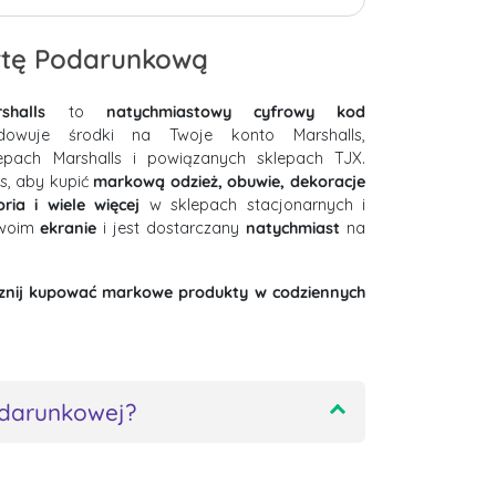
rtę Podarunkową
halls
to
natychmiastowy cyfrowy kod
dowuje środki na Twoje konto Marshalls,
epach Marshalls i powiązanych sklepach TJX.
ls, aby kupić
markową odzież, obuwie, dekoracje
ia i wiele więcej
w sklepach stacjonarnych i
Twoim
ekranie
i jest dostarczany
natychmiast
na
acznij kupować markowe produkty w codziennych
odarunkowej?