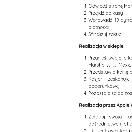
Odwiedź stronę Mar
Przejdź do kasy
Wprowadź 19-cyfro
płatności
Sfinalizuj zakup
Realizacja w sklepie
Przynieś swoją e-
Marshalls, T.J. Max
Przedstaw e-kartę 
Kasjer zeskanuj
podarunkowej
Pozostałe saldo zo
Realizacja przez Apple 
Załaduj swoją ka
pośrednictwem oficja
Użyj cyfrowej kart