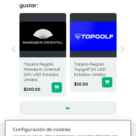
gustar:
galo
Tarjeta Regalo
Tarjeta Regalo
Tarjeta
get 25
Mandarin Oriental
Topgolf 50 USD
Flystay
os
200 USD Estados
Estados Unidos
USD Es
Unidos
Unidos
$50.00
$200.00
$200.0
Configuración de cookies
¿Tienes dudas?
Centro de Ayuda
Las cookies nos ayudan a mantener tu seguridad, ofrecerte una