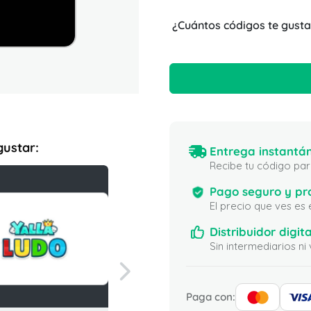
¿Cuántos códigos te gusta
gustar:
Entrega instantán
Recibe tu código para
Pago seguro y pr
El precio que ves es
Distribuidor digita
Sin intermediarios 
Paga con: