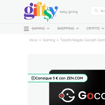
easy giving
GAMING
SHOPPING
CRYPTO
Inicio
Gaming
Tarjeta Regalo Gocash Gam
Consigue 5 € con ZEN.COM