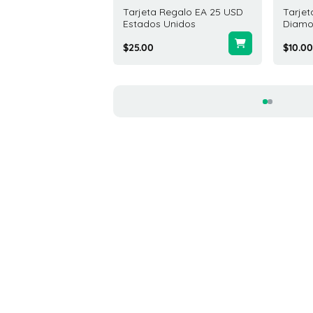
ta Regalo Riot Access
Tarjeta Regalo EA 25 USD
Tarjet
D Estados Unidos
Estados Unidos
Diamo
0
$25.00
$10.00