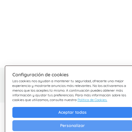
Configuración de cookies
¿Tienes dudas?
Las cookies nos ayudan a mantener tu seguridad, ofrecerte una mejor
experiencia y mostrarte anuncios más relevantes. No las activaremos a
Estamos aquí para ayudarte
menos que las aceptes tú mismo. A continuación puedes obtener más
información y ajustar tus preferencias. Para más información sobre las
cookies que utilizamos, consulta nuestra
Política de Cookies.
Descubre Giftsy
Empresa
Aceptar todas
Ofertas
Terminos &
Personalizar
Condiciones