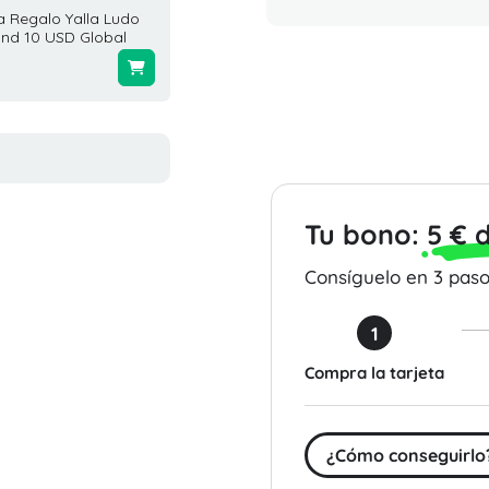
a Regalo Yalla Ludo
Tarjeta Regalo Kigso
Tarjeta
nd 10 USD Global
Games 5 USD Estados
10 USD
Unidos
$10.00
$5.00
Tu bono:
5 € 
Consíguelo en 3 pasos
1
Compra la tarjeta
¿Cómo conseguirlo