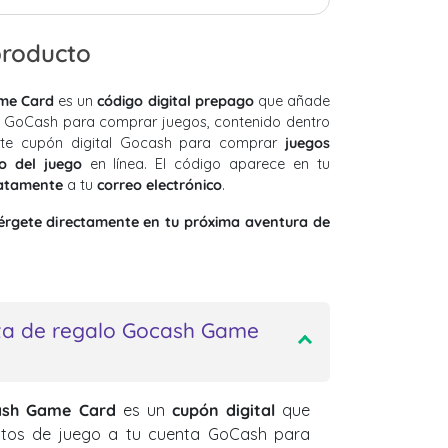
producto
ame Card
es un
código digital prepago
que añade
ta GoCash para comprar juegos, contenido dentro
ste cupón digital Gocash para comprar
juegos
ro del juego
en línea. El código aparece en tu
atamente
a tu
correo electrónico
.
rgete directamente en tu próxima aventura de
eta de regalo Gocash Game
cash Game Card
es un
cupón digital
que
ditos de juego a tu cuenta GoCash para