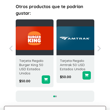
Otros productos que te podrían
gustar:
galo
Tarjeta Regalo
Tarjeta Regalo
Tarjeta
olf 50
Burger King 50
Amtrak 50 USD
Oura R
os
USD Estados
Estados Unidos
USD Es
Unidos
Unidos
$50.00
$50.00
$100.0