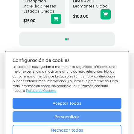
Suscripción
Likee 4200
Tarjeta
Global
IndieFlix 3 Meses
Diamantes Global
Tango 
Estados Unidos
Estado
$100.00
$15.00
$1.00
Configuración de cookies
¿Tienes dudas?
Centro de Ayuda
Las cookies nos ayudan a mantener tu seguridad, ofrecerte una
Estamos aquí para
Consulta nuestras
mejor experiencia y mostrarte anuncios más relevantes. No las
activaremos a menos que las aceptes tú mismo. A continuación
preguntas frecuentes
ayudarte
puedes obtener más información y ajustar tus preferencias. Para
más información sobre las cookies que utilizamos, consulta
nuestra
Política de Cookies.
Descubre Giftsy
Aceptar todas
Ofertas
Personalizar
Cashback
Blog
Rechazar todas