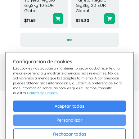
Tarjeta Regalo
Tarjeta Regalo
Tarjeta
GigSky 10 EUR
GigSky 20 EUR
GigSky
Global
Global
Global
$11.65
$23.30
$58.26
Configuración de cookies
¿Tienes dudas?
Centro de Ayuda
Las cookies nos ayudan a mantener tu seguridad, ofrecerte una
Estamos aquí para
Consulta nuestras
mejor experiencia y mostrarte anuncios más relevantes. No las
activaremos a menos que las aceptes tú mismo. A continuación
preguntas frecuentes
ayudarte
puedes obtener más información y ajustar tus preferencias. Para
más información sobre las cookies que utilizamos, consulta
nuestra
Política de Cookies.
Descubre Giftsy
Aceptar todas
Ofertas
Personalizar
Cashback
Blog
Rechazar todas