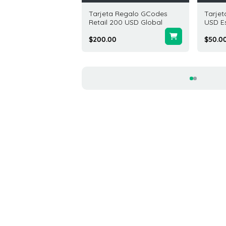
ta Regalo
Tarjeta Regalo GCodes
Tarje
ingdale's 10 USD
Retail 200 USD Global
USD E
dos Unidos
$200.00
$50.0
0