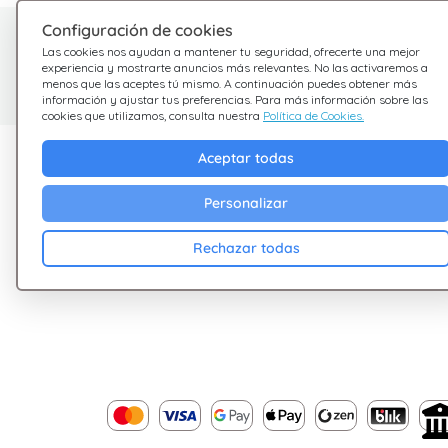
Configuración de cookies
¿Tienes dudas?
Las cookies nos ayudan a mantener tu seguridad, ofrecerte una mejor
experiencia y mostrarte anuncios más relevantes. No las activaremos a
Estamos aquí para ayudarte
menos que las aceptes tú mismo. A continuación puedes obtener más
información y ajustar tus preferencias. Para más información sobre las
cookies que utilizamos, consulta nuestra
Política de Cookies.
Descubre Giftsy
Empresa
Aceptar todas
Ofertas
Terminos &
Personalizar
Condiciones
Cashback
Rechazar todas
Política de Privacid
Blog
Cookies