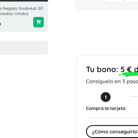
ta Regalo GrubHub 50
Tarjeta Regalo BR Guest
Tarjet
stados Unidos
Hospitality 200 USD
Bloomi
Estados Unidos
Estado
0
$200.00
$10.00
Tu bono:
5 € 
Consíguelo en 3 pasos
1
Compra la tarjeta
¿Cómo conseguirlo