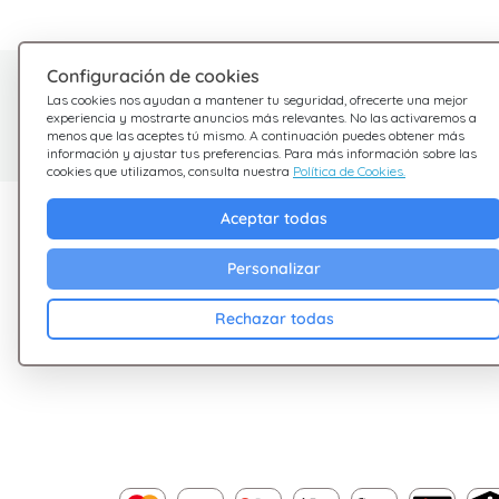
Configuración de cookies
¿Tienes dudas?
Las cookies nos ayudan a mantener tu seguridad, ofrecerte una mejor
experiencia y mostrarte anuncios más relevantes. No las activaremos a
Estamos aquí para ayudarte
menos que las aceptes tú mismo. A continuación puedes obtener más
información y ajustar tus preferencias. Para más información sobre las
cookies que utilizamos, consulta nuestra
Política de Cookies.
Descubre Giftsy
Empresa
Aceptar todas
Ofertas
Terminos &
Personalizar
Condiciones
Cashback
Rechazar todas
Política de Privacid
Blog
Cookies