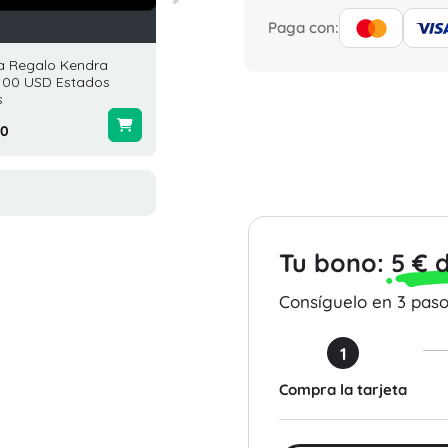
Paga con:
ta Regalo Kendra
Tarjeta Regalo Baja Fresh
Tarjet
 100 USD Estados
100 USD Estados Unidos
Everyt
s
$100.00
$200.0
00
Tu bono:
5 € 
Consíguelo en 3 pasos
1
Compra la tarjeta