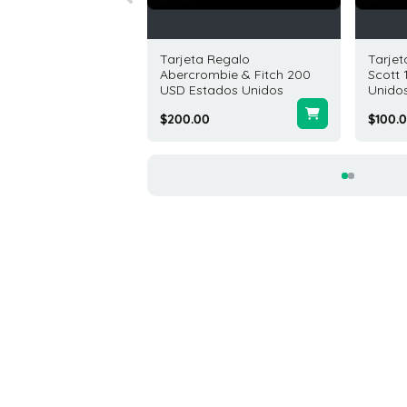
eta Regalo GCodes
Tarjeta Regalo
Tarje
thing 200 USD Global
Abercrombie & Fitch 200
Scott
USD Estados Unidos
Unido
.00
$200.00
$100.