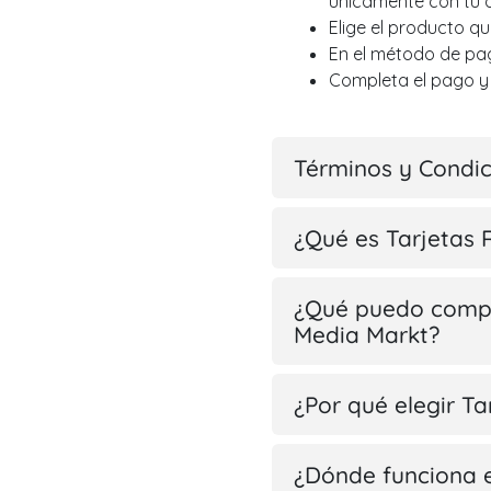
únicamente con tu d
Elige el producto q
En el método de pago
Completa el pago y 
Términos y Condi
¿Qué es Tarjetas 
¿Qué puedo compr
Media Markt?
¿Por qué elegir T
¿Dónde funciona 