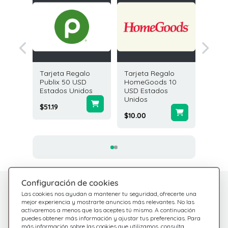
galo
Tarjeta Regalo
Tarjeta Regalo
Tarjeta
0 USD
Publix 50 USD
HomeGoods 10
Pottery
idos
Estados Unidos
USD Estados
USD Es
Unidos
Unidos
$51.19
$10.00
$50.00
Configuración de cookies
¿Tienes dudas?
Centro de Ayuda
Las cookies nos ayudan a mantener tu seguridad, ofrecerte una
Estamos aquí para
Consulta nuestras
mejor experiencia y mostrarte anuncios más relevantes. No las
activaremos a menos que las aceptes tú mismo. A continuación
preguntas frecuentes
ayudarte
puedes obtener más información y ajustar tus preferencias. Para
más información sobre las cookies que utilizamos, consulta