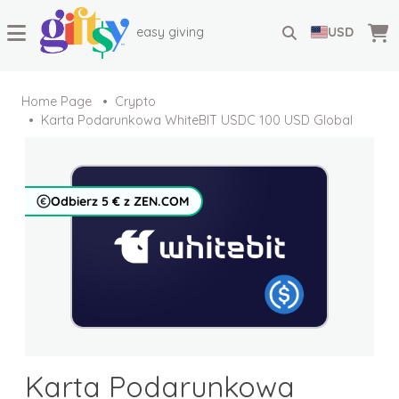
easy giving
USD
Home Page
Crypto
Karta Podarunkowa WhiteBIT USDC 100 USD Global
Odbierz 5 € z ZEN.COM
Karta Podarunkowa