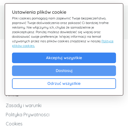
Ustawienia plików cookie
Potrzebujesz pomocy?
Centrum pomocy
Pliki cookies pomagają nam zapewnić Twoje bezpieczeństwo,
poprawić Twoje doświadczenia oraz pokazać Ci bardziej trafne
Sprawdź nasze FAQ
Jesteśmy tu dla Ciebie
reklamy. Nie włączymy ich, chyba że samodzielnie je
zaakceptujesz. Poniżej możesz dowiedzieć się więcej oraz
dostosować swoje preferencje. Więcej informacji na temat
używanych przez nas plików cookies znajdziesz w naszej
Polityce
plików cookies.
Odkryj Giftsy
Akceptuj wszystkie
Promocje
Cashback
Dostosuj
Blog
Odrzuć wszystkie
Firma
Zasady i warunki
Polityka Prywatności
Cookies