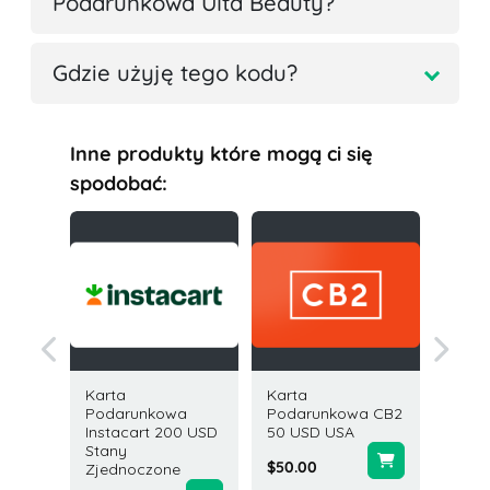
Podarunkowa Ulta Beauty?
Gdzie użyję tego kodu?
Inne produkty które mogą ci się
spodobać:
Karta
Karta
Karta
owa
Podarunkowa
Podarunkowa CB2
Podar
 USA
Instacart 200 USD
50 USD USA
Chewy 
Stany
USA
$50.00
Zjednoczone
$50.00