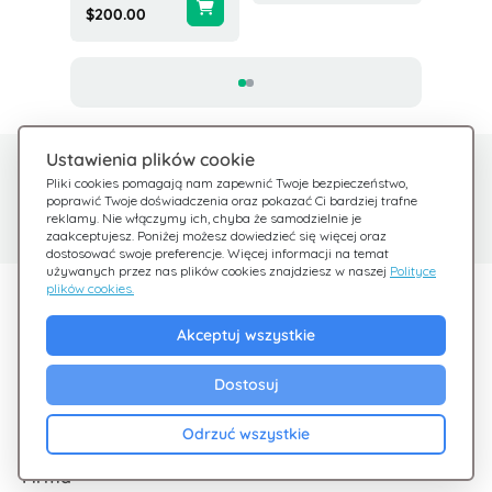
$200.00
Ustawienia plików cookie
Potrzebujesz pomocy?
Centrum pomocy
Pliki cookies pomagają nam zapewnić Twoje bezpieczeństwo,
poprawić Twoje doświadczenia oraz pokazać Ci bardziej trafne
Sprawdź nasze FAQ
Jesteśmy tu dla Ciebie
reklamy. Nie włączymy ich, chyba że samodzielnie je
zaakceptujesz. Poniżej możesz dowiedzieć się więcej oraz
dostosować swoje preferencje. Więcej informacji na temat
używanych przez nas plików cookies znajdziesz w naszej
Polityce
plików cookies.
Odkryj Giftsy
Akceptuj wszystkie
Promocje
Cashback
Dostosuj
Blog
Odrzuć wszystkie
Firma