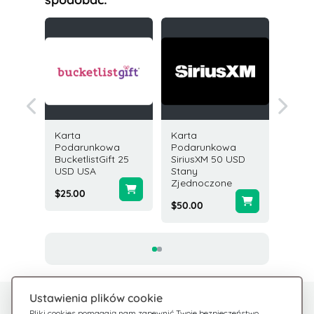
Karta
Karta
Karta
owa
Podarunkowa
Podarunkowa
Podar
ital
BucketlistGift 25
SiriusXM 50 USD
Bucketl
SD
USD USA
Stany
USD U
Zjednoczone
$25.00
$100.0
$50.00
Ustawienia plików cookie
Potrzebujesz pomocy?
Pliki cookies pomagają nam zapewnić Twoje bezpieczeństwo,