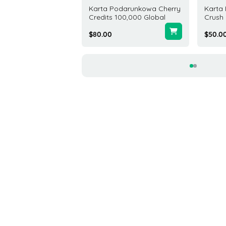
 PlayStation 75 USD
Karta Podarunkowa Cherry
Karta
y Zjednoczone
Credits 100,000 Global
Crush
0
$80.00
$50.0