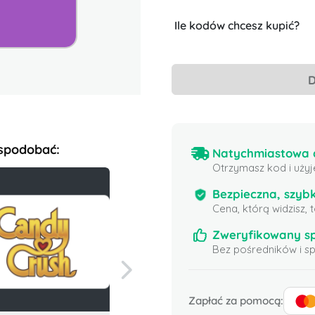
Ile kodów chcesz kupić?
D
 spodobać:
Natychmiastowa d
Otrzymasz kod i użyj
Bezpieczna, szybk
Cena, którą widzisz,
Zweryfikowany s
Bez pośredników i 
Zapłać za pomocą: