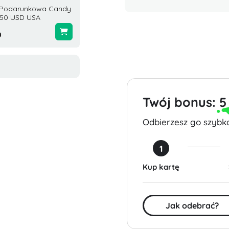
 Podarunkowa Candy
Karta Valorant 50 USD USA
Karta P
 50 USD USA
Stany 
0
$50.00
$75.00
Twój bonus:
5
Odbierzesz go szybko
1
Kup kartę
Jak odebrać?