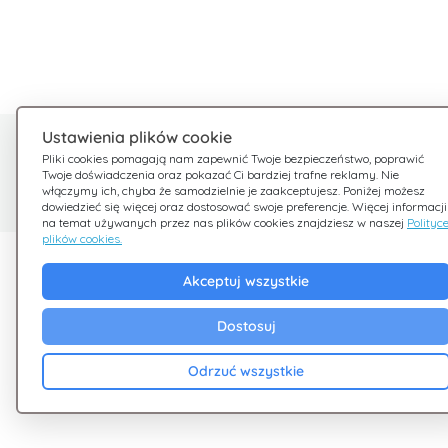
Ustawienia plików cookie
Potrzebujesz pomocy?
Pliki cookies pomagają nam zapewnić Twoje bezpieczeństwo, poprawić
Twoje doświadczenia oraz pokazać Ci bardziej trafne reklamy. Nie
Jesteśmy tu dla Ciebie
włączymy ich, chyba że samodzielnie je zaakceptujesz. Poniżej możesz
dowiedzieć się więcej oraz dostosować swoje preferencje. Więcej informacji
na temat używanych przez nas plików cookies znajdziesz w naszej
Polityc
plików cookies.
Odkryj Giftsy
Firma
Akceptuj wszystkie
Promocje
Zasady i warunki
Dostosuj
Cashback
Polityka Prywatnoś
Blog
Cookies
Odrzuć wszystkie