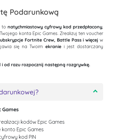
rtę Podarunkową
to
natychmiastowy cyfrowy kod przedpłacony
,
 Twojego konta Epic Games. Zrealizuj ten voucher
ubskrypcje Fortnite Crew, Battle Pass i więcej
w
ojawia się na Twoim
ekranie
i jest dostarczany
 i od razu rozpocznij następną rozgrywkę.
odarunkowej?
ic Games
realizacji kodów Epic Games
e konto Epic Games
yfrowy kod PIN