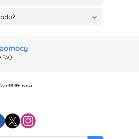
kodu?
 pomocy
e FAQ