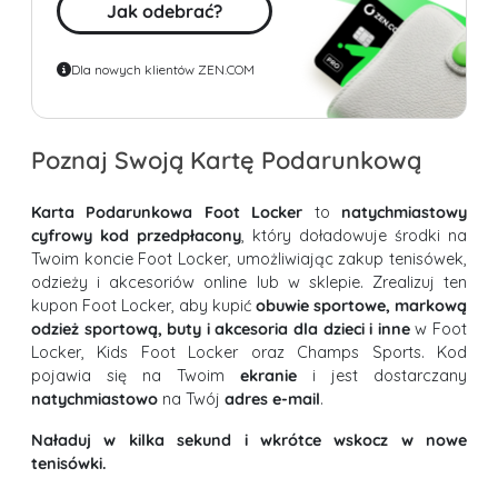
Jak odebrać?
Dla nowych klientów ZEN.COM
Poznaj Swoją Kartę Podarunkową
Karta Podarunkowa Foot Locker
to
natychmiastowy
cyfrowy kod przedpłacony
, który doładowuje środki na
Twoim koncie Foot Locker, umożliwiając zakup tenisówek,
odzieży i akcesoriów online lub w sklepie. Zrealizuj ten
kupon Foot Locker, aby kupić
obuwie sportowe, markową
odzież sportową, buty i akcesoria dla dzieci i inne
w Foot
Locker, Kids Foot Locker oraz Champs Sports. Kod
pojawia się na Twoim
ekranie
i jest dostarczany
natychmiastowo
na Twój
adres e-mail
.
Naładuj w kilka sekund i wkrótce wskocz w nowe
tenisówki.