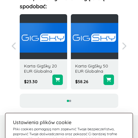
spodobać:
Karta GigSky 20
Karta GigSky 50
Karta G
EUR Globalna
EUR Globalna
EUR Gl
$23.30
$58.26
$11.65
Ustawienia plików cookie
Potrzebujesz pomocy?
Centrum pomocy
Pliki cookies pomagają nam zapewnić Twoje bezpieczeństwo,
poprawić Twoje doświadczenia oraz pokazać Ci bardziej trafne
Sprawdź nasze FAQ
Jesteśmy tu dla Ciebie